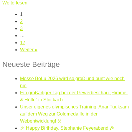
Weiterlesen
1
2
3
…
17
Weiter »
Neueste Beiträge
Messe BoLu 2026 wird so groß und bunt wie noch
nie
Ein großartiger Tag bei der Gewerbeschau „Himmel
& Hölle“ in Stockach
Unser eigenes olympisches Training: Anar Tuuksam
auf dem Weg zur Goldmedaille in der
Webentwicklung! 🥇
🎉 Happy Birthday, Stephanie Feyerabend 🎉