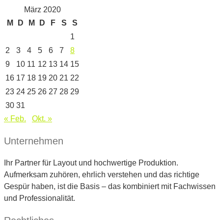
März 2020
M
D
M
D
F
S
S
1
2
3
4
5
6
7
8
9
10
11
12
13
14
15
16
17
18
19
20
21
22
23
24
25
26
27
28
29
30
31
« Feb.
Okt. »
Unternehmen
Ihr Partner für Layout und hochwertige Produktion.
Aufmerksam zuhören, ehrlich verstehen und das richtige
Gespür haben, ist die Basis – das kombiniert mit Fachwissen
und Professionalität.