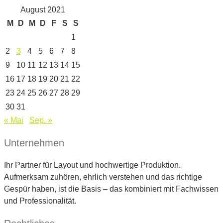
August 2021
M
D
M
D
F
S
S
1
2
3
4
5
6
7
8
9
10
11
12
13
14
15
16
17
18
19
20
21
22
23
24
25
26
27
28
29
30
31
« Mai
Sep. »
Unternehmen
Ihr Partner für Layout und hochwertige Produktion.
Aufmerksam zuhören, ehrlich verstehen und das richtige
Gespür haben, ist die Basis – das kombiniert mit Fachwissen
und Professionalität.