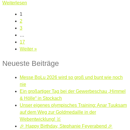
Weiterlesen
1
2
3
…
17
Weiter »
Neueste Beiträge
Messe BoLu 2026 wird so groß und bunt wie noch
nie
Ein großartiger Tag bei der Gewerbeschau „Himmel
& Hölle“ in Stockach
Unser eigenes olympisches Training: Anar Tuuksam
auf dem Weg zur Goldmedaille in der
Webentwicklung! 🥇
🎉 Happy Birthday, Stephanie Feyerabend 🎉