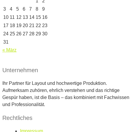
1
2
3
4
5
6
7
8
9
10
11
12
13
14
15
16
17
18
19
20
21
22
23
24
25
26
27
28
29
30
31
« März
Unternehmen
Ihr Partner für Layout und hochwertige Produktion.
Aufmerksam zuhören, ehrlich verstehen und das richtige
Gespür haben, ist die Basis – das kombiniert mit Fachwissen
und Professionalität.
Rechtliches
Impressum