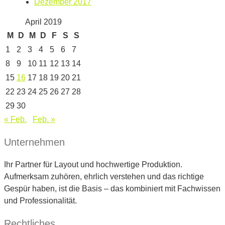
Dezember 2017
April 2019
M
D
M
D
F
S
S
1
2
3
4
5
6
7
8
9
10
11
12
13
14
15
16
17
18
19
20
21
22
23
24
25
26
27
28
29
30
« Feb.
Feb. »
Unternehmen
Ihr Partner für Layout und hochwertige Produktion.
Aufmerksam zuhören, ehrlich verstehen und das richtige
Gespür haben, ist die Basis – das kombiniert mit Fachwissen
und Professionalität.
Rechtliches