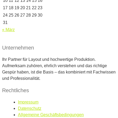
10
11
12
13
14
15
16
17
18
19
20
21
22
23
24
25
26
27
28
29
30
31
« März
Unternehmen
Ihr Partner für Layout und hochwertige Produktion.
Aufmerksam zuhören, ehrlich verstehen und das richtige
Gespür haben, ist die Basis – das kombiniert mit Fachwissen
und Professionalität.
Rechtliches
Impressum
Datenschutz
Allgemeine Geschäftsbedingungen