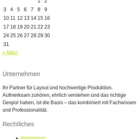
1
2
3
4
5
6
7
8
9
10
11
12
13
14
15
16
17
18
19
20
21
22
23
24
25
26
27
28
29
30
31
« März
Unternehmen
Ihr Partner für Layout und hochwertige Produktion.
Aufmerksam zuhören, ehrlich verstehen und das richtige
Gespür haben, ist die Basis – das kombiniert mit Fachwissen
und Professionalität.
Rechtliches
Impressum