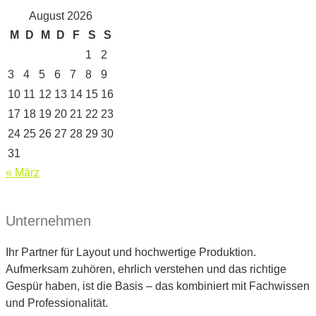
August 2026
M
D
M
D
F
S
S
1
2
3
4
5
6
7
8
9
10
11
12
13
14
15
16
17
18
19
20
21
22
23
24
25
26
27
28
29
30
31
« März
Unternehmen
Ihr Partner für Layout und hochwertige Produktion.
Aufmerksam zuhören, ehrlich verstehen und das richtige
Gespür haben, ist die Basis – das kombiniert mit Fachwissen
und Professionalität.